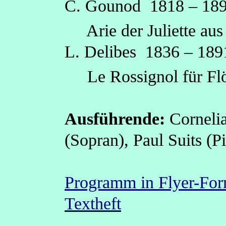
C. Gounod
1818 – 18
Arie der Juliette au
L. Delibes
1836 – 189
Le Rossignol
f
ür Fl
Ausführende:
Corneli
(Sopran), Paul Suits (P
Programm in Flyer-Fo
Textheft