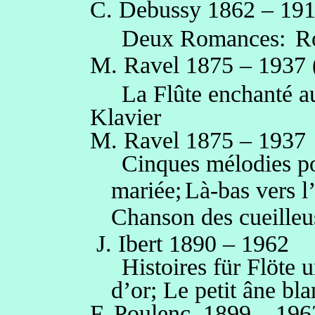
C. Debussy 1862 – 191
Deux Romances:
R
M. Ravel 1875 – 1937 
La Flûte enchanté a
Klavier
M. Ravel 1875 – 1937
Cinques mélodies p
mariée;
Là-bas vers l’
Chanson des cueilleus
J. Ibert 1890 – 1962
Histoires für Flöte 
d’or; Le petit âne bl
F. Poulenc
1899 – 196