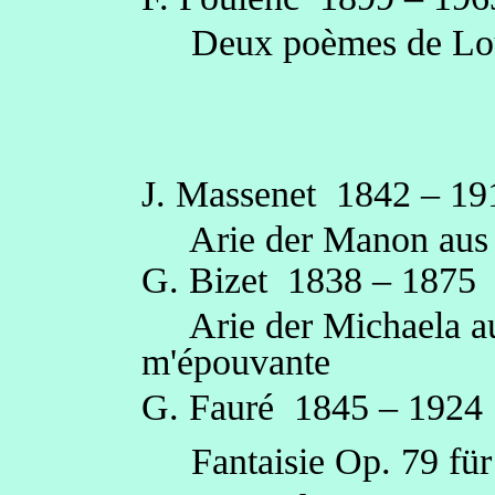
Deux poèmes de Lo
J.
Massenet
1842 – 19
Arie der Manon au
G. Bizet
1838 – 1875
Arie der Michaela a
m'épouvante
G. Fauré
1845 – 1924
Fantaisie Op. 79
f
ür